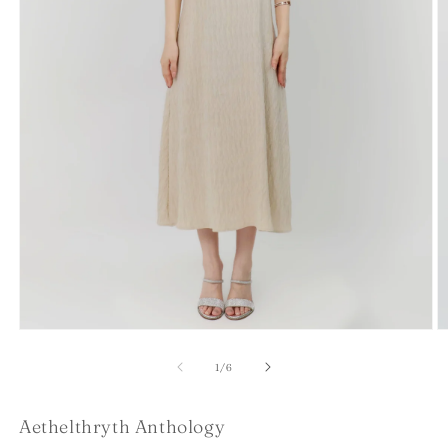
在
互
/
1
/
6
動
視
窗
Aethelthryth Anthology
中