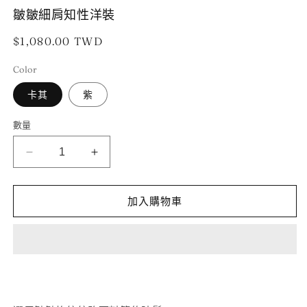
開
皺皺細肩知性洋裝
啟
多
定
$1,080.00 TWD
媒
體
價
檔
Color
案
2
1
卡其
紫
數量
皺
皺
皺
皺
細
細
加入購物車
肩
肩
知
知
性
性
洋
洋
裝
裝
數
數