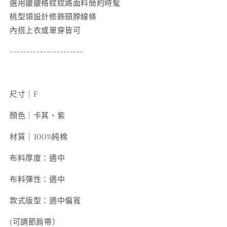
選用皺皺格紋紋路面料簡約時髦
量
量
桃型領設計修飾頸脖線條
減
增
內搭上衣或單穿皆可
少
加
----------------------
尺寸｜F
顏色｜卡其、紫
材質｜100%純棉
布料厚度：適中
布料彈性：適中
款式版型：適中偏寬
(可調節肩帶）